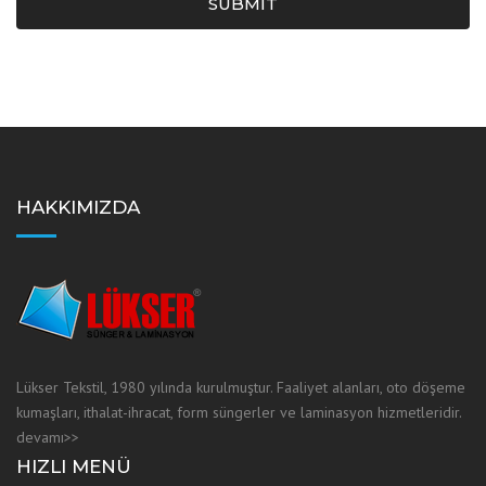
SUBMIT
HAKKIMIZDA
Lükser Tekstil, 1980 yılında kurulmuştur. Faaliyet alanları, oto döşeme
kumaşları, ithalat-ihracat, form süngerler ve laminasyon hizmetleridir.
devamı>>
HIZLI MENÜ