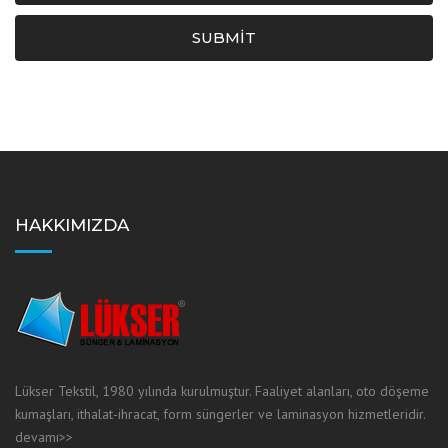
SUBMIT
HAKKIMIZDA
Lükser Tekstil, 1980 yılında kurulmuştur. Faaliyet alanları, oto döşeme
kumaşları, ithalat-ihracat, form süngerler ve laminasyon hizmetleridir.
devamı>>